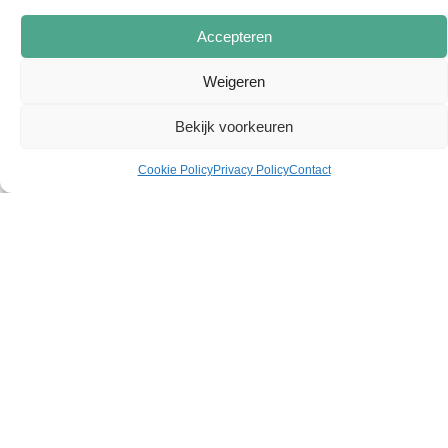
Accepteren
Weigeren
Bekijk voorkeuren
Cookie Policy
Privacy Policy
Contact
Load banks for Frankfurt data center
For a leading general contractor in the data center sector,
Jeco Energies supplied 32 resistive load banks of 200 kW.