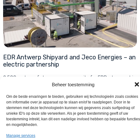
EDR Antwerp Shipyard and Jeco Energies – an
electric partnership
2,500 metres of shore power capacity for EDR: cleaner ship
repairs, lower emissions and a future-proof shipyard.
Beheer toestemming
Om de beste ervaringen te bieden, gebruiken wij technologieën zoals cookies
om informatie over je apparaat op te slaan en/of te raadplegen. Door in te
stemmen met deze technologieën kunnen wij gegevens zoals surfgedrag of
unieke ID's op deze site verwerken. Als je geen toestemming geeft of uw
toestemming intrekt, kan dit een nadelige invloed hebben op bepaalde functies
en mogelijkheden.
Manage services