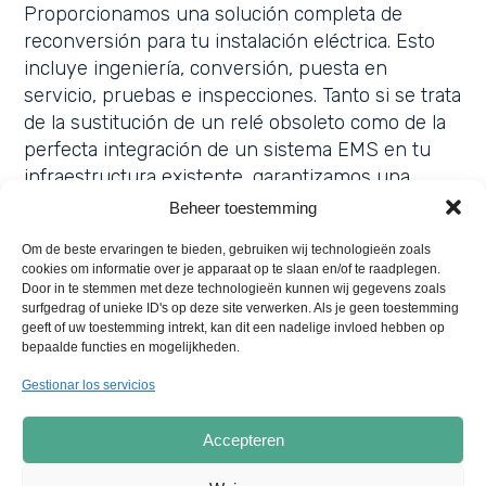
Proporcionamos una solución completa de
reconversión para tu instalación eléctrica. Esto
incluye ingeniería, conversión, puesta en
servicio, pruebas e inspecciones. Tanto si se trata
de la sustitución de un relé obsoleto como de la
perfecta integración de un sistema EMS en tu
infraestructura existente, garantizamos una
implantación sin fisuras. De este modo,
Beheer toestemming
prolongamos la vida útil de tu instalación y
Om de beste ervaringen te bieden, gebruiken wij technologieën zoals
garantizamos el máximo rendimiento sin tiempos
cookies om informatie over je apparaat op te slaan en/of te raadplegen.
de inactividad innecesarios.
Door in te stemmen met deze technologieën kunnen wij gegevens zoals
surfgedrag of unieke ID's op deze site verwerken. Als je geen toestemming
geeft of uw toestemming intrekt, kan dit een nadelige invloed hebben op
bepaalde functies en mogelijkheden.
Gestionar los servicios
Accepteren