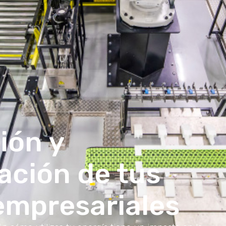
ión y
ación de tus
empresariales