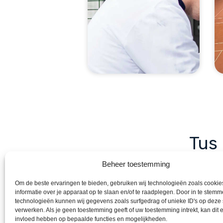
Tus
por 
Beheer toestemming
¿Quiere
Om de beste ervaringen te bieden, gebruiken wij technologieën zoals cooki
seguros 
informatie over je apparaat op te slaan en/of te raadplegen. Door in te stem
technologieën kunnen wij gegevens zoals surfgedrag of unieke ID's op deze 
Sea com
verwerken. Als je geen toestemming geeft of uw toestemming intrekt, kan dit 
invloed hebben op bepaalde functies en mogelijkheden.