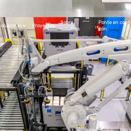
J
Sobre
Ponte en cont
Soluciones
Proyectos
nosotros
con