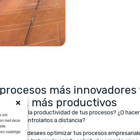
 procesos más innovadores 
tanto, más productivos
s aumentar la productividad de tus procesos? ¿O hace
es om
y poder controlarlos a distancia?
men met deze
site
o sea que desees optimizar tus procesos empresariale
een nadelige