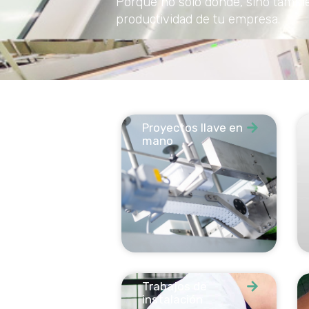
Porque no sólo dónde, sino tambié
productividad de tu empresa.
Proyectos llave en
mano
Trabajos de
instalación