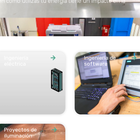
n cómo utilizas tu energía tiene un impacto en la
Ingeniería
Ingeniería de
eléctrica
software
Proyectos de
iluminación