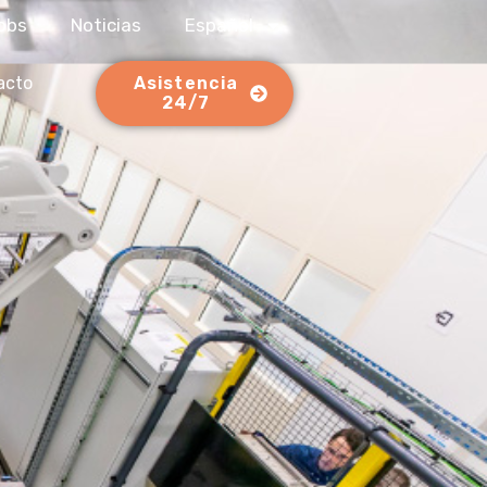
obs
Noticias
Español
acto
Asistencia
24/7