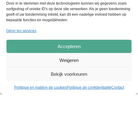
Door in te stemmen met deze technologieën kunnen wij gegevens zoals
Assemblage en interne : Tous les composants
surfgedrag of unieke ID's op deze site verwerken. Als je geen toestemming
sont assemblés et testés dans notre propre
geeft of uw toestemming intrekt, kan dit een nadelige invloed hebben op
bepaalde functies en mogelijkheden.
atelier avant d’être installés.
Mise en service et inspection : Après les essais,
Gérer les services
vous recevrez un dossier complet, conforme à
l’exécution, en vue de l’inspection officielle.
Accepteren
Weigeren
Bekijk voorkeuren
Politique en matière de cookies
Politique de confidentialité
Contact