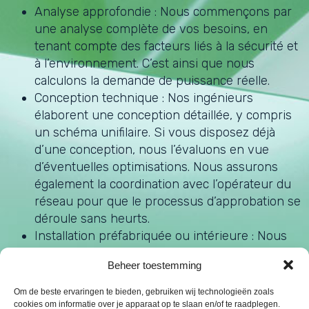
Analyse approfondie : Nous commençons par
une analyse complète de vos besoins, en
tenant compte des facteurs liés à la sécurité et
à l’environnement. C’est ainsi que nous
calculons la demande de puissance réelle.
Conception technique : Nos ingénieurs
élaborent une conception détaillée, y compris
un schéma unifilaire. Si vous disposez déjà
d’une conception, nous l’évaluons en vue
d’éventuelles optimisations. Nous assurons
également la coordination avec l’opérateur du
réseau pour que le processus d’approbation se
déroule sans heurts.
Installation préfabriquée ou intérieure : Nous
proposons des solutions flexibles avec des
Beheer toestemming
cabines préfabriquées ou des installations
intérieures, en fonction de vos besoins
Om de beste ervaringen te bieden, gebruiken wij technologieën zoals
énergétiques.
cookies om informatie over je apparaat op te slaan en/of te raadplegen.